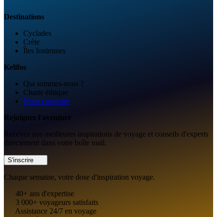
Destinations
Cyclades
Crète
Îles Ioniennes
Kelifos
Qui sommes-nous ?
Charte éthique
Nous contacter
Rejoignez l'aventure
Recevez nos meilleures inspirations de voyage et conseils d'experts
directement dans votre boîte mail.
S'inscrire
Chaque semaine, votre dose d'inspiration voyage.
40+ ans d'expertise
3 000+ voyageurs satisfaits
Assistance 24/7 en voyage