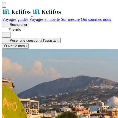
Voyages guidés
Voyages en liberté
Sur-mesure
Qui sommes-nous
Rechercher
Favoris
Poser une question à l'assistant
Ouvrir le menu