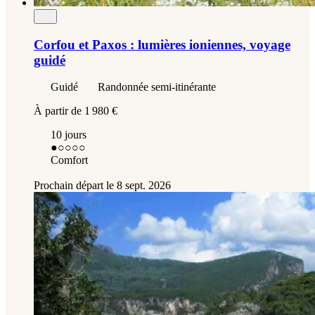
Corfou et Paxos : lumières ioniennes, voyage
guidé
Guidé
Randonnée semi-itinérante
À partir de
1 980 €
10 jours
●
○○○○
Comfort
Prochain départ le
8 sept. 2026