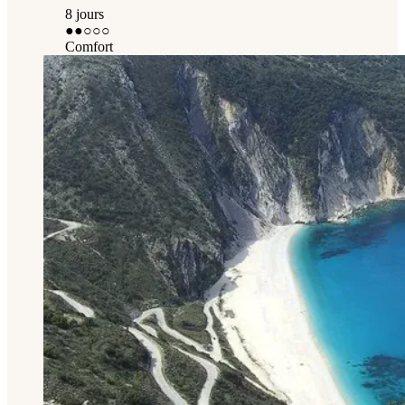
8 jours
●●
○○○
Comfort