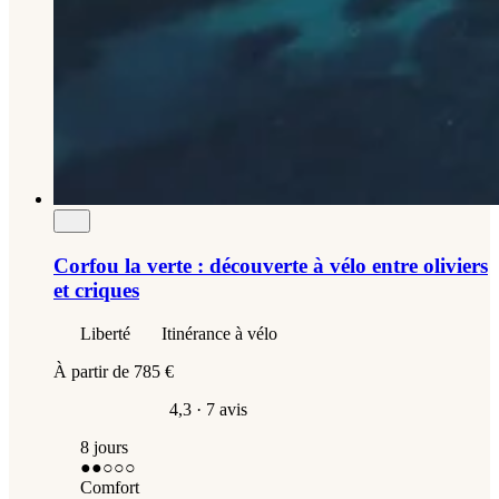
Corfou la verte : découverte à vélo entre oliviers
et criques
Liberté
Itinérance à vélo
À partir de
785 €
4,3
· 7 avis
8 jours
●●
○○○
Comfort