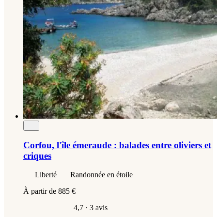
Corfou, l'île émeraude : balades entre oliviers et
criques
Liberté
Randonnée en étoile
À partir de
885 €
4,7
· 3 avis