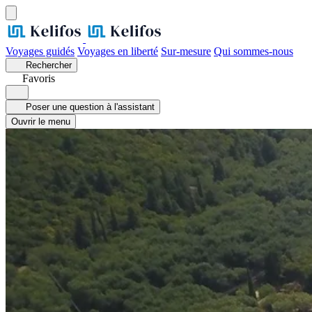
Voyages guidés
Voyages en liberté
Sur-mesure
Qui sommes-nous
Rechercher
Favoris
Poser une question à l'assistant
Ouvrir le menu