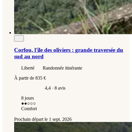
Corfou, l'île des oliviers : grande traversée du
sud au nord
Liberté
Randonnée itinérante
À partir de
835 €
4,4
· 8 avis
8 jours
●●
○○○
Comfort
Prochain départ le
1 sept. 2026