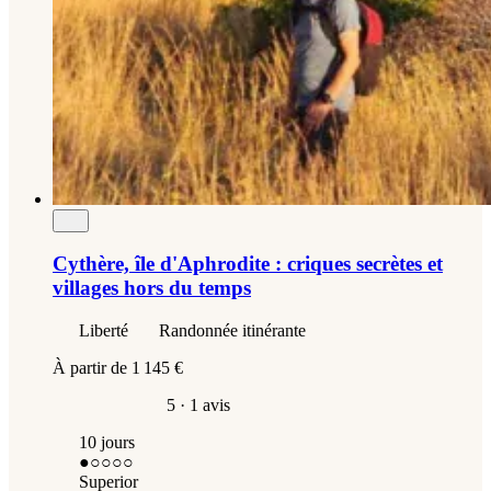
Cythère, île d'Aphrodite : criques secrètes et
villages hors du temps
Liberté
Randonnée itinérante
À partir de
1 145 €
5
· 1 avis
10 jours
●
○○○○
Superior