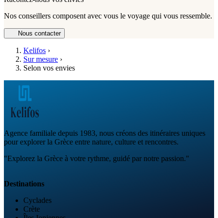
Nos conseillers composent avec vous le voyage qui vous ressemble.
Nous contacter
Kelifos
›
Sur mesure
›
Selon vos envies
Agence familiale depuis 1983, nous créons des itinéraires uniques
pour explorer la Grèce entre nature, culture et rencontres.
"Explorez la Grèce à votre rythme, guidé par notre passion."
Destinations
Cyclades
Crète
Îles Ioniennes