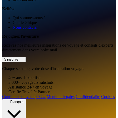
Kelifos
Qui sommes-nous ?
Charte éthique
Nous contacter
Rejoignez l'aventure
Recevez nos meilleures inspirations de voyage et conseils d'experts
directement dans votre boîte mail.
S'inscrire
Chaque semaine, votre dose d'inspiration voyage.
40+ ans d'expertise
3 000+ voyageurs satisfaits
Assistance 24/7 en voyage
Certifié Travelife Partner
Conditions de vente
CGU
Mentions légales
Confidentialité
Cookies
Français