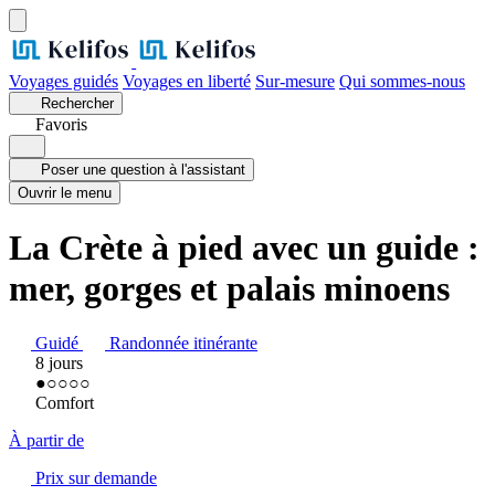
Voyages guidés
Voyages en liberté
Sur-mesure
Qui sommes-nous
Rechercher
Favoris
Poser une question à l'assistant
Ouvrir le menu
La Crète à pied avec un guide :
mer, gorges et palais minoens
Guidé
Randonnée itinérante
8 jours
●
○○○○
Comfort
À partir de
Prix sur demande