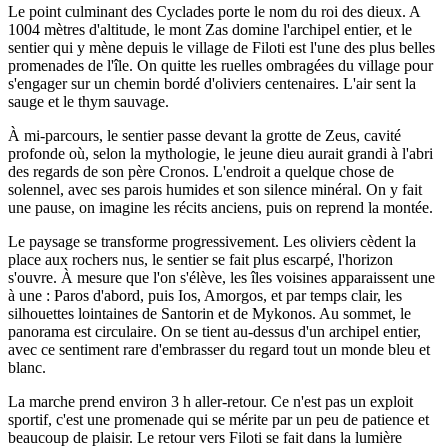
Le point culminant des Cyclades porte le nom du roi des dieux. A
1004 mètres d'altitude, le mont Zas domine l'archipel entier, et le
sentier qui y mène depuis le village de Filoti est l'une des plus belles
promenades de l'île. On quitte les ruelles ombragées du village pour
s'engager sur un chemin bordé d'oliviers centenaires. L'air sent la
sauge et le thym sauvage.
À mi-parcours, le sentier passe devant la grotte de Zeus, cavité
profonde où, selon la mythologie, le jeune dieu aurait grandi à l'abri
des regards de son père Cronos. L'endroit a quelque chose de
solennel, avec ses parois humides et son silence minéral. On y fait
une pause, on imagine les récits anciens, puis on reprend la montée.
Le paysage se transforme progressivement. Les oliviers cèdent la
place aux rochers nus, le sentier se fait plus escarpé, l'horizon
s'ouvre. À mesure que l'on s'élève, les îles voisines apparaissent une
à une : Paros d'abord, puis Ios, Amorgos, et par temps clair, les
silhouettes lointaines de Santorin et de Mykonos. Au sommet, le
panorama est circulaire. On se tient au-dessus d'un archipel entier,
avec ce sentiment rare d'embrasser du regard tout un monde bleu et
blanc.
La marche prend environ 3 h aller-retour. Ce n'est pas un exploit
sportif, c'est une promenade qui se mérite par un peu de patience et
beaucoup de plaisir. Le retour vers Filoti se fait dans la lumière