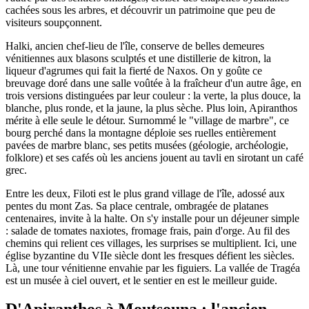
cachées sous les arbres, et découvrir un patrimoine que peu de
visiteurs soupçonnent.
Halki, ancien chef-lieu de l'île, conserve de belles demeures
vénitiennes aux blasons sculptés et une distillerie de kitron, la
liqueur d'agrumes qui fait la fierté de Naxos. On y goûte ce
breuvage doré dans une salle voûtée à la fraîcheur d'un autre âge, en
trois versions distinguées par leur couleur : la verte, la plus douce, la
blanche, plus ronde, et la jaune, la plus sèche. Plus loin, Apiranthos
mérite à elle seule le détour. Surnommé le "village de marbre", ce
bourg perché dans la montagne déploie ses ruelles entièrement
pavées de marbre blanc, ses petits musées (géologie, archéologie,
folklore) et ses cafés où les anciens jouent au tavli en sirotant un café
grec.
Entre les deux, Filoti est le plus grand village de l'île, adossé aux
pentes du mont Zas. Sa place centrale, ombragée de platanes
centenaires, invite à la halte. On s'y installe pour un déjeuner simple
: salade de tomates naxiotes, fromage frais, pain d'orge. Au fil des
chemins qui relient ces villages, les surprises se multiplient. Ici, une
église byzantine du VIIe siècle dont les fresques défient les siècles.
Là, une tour vénitienne envahie par les figuiers. La vallée de Tragéa
est un musée à ciel ouvert, et le sentier en est le meilleur guide.