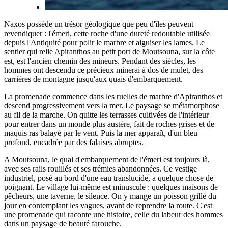
Naxos possède un trésor géologique que peu d'îles peuvent
revendiquer : l'émeri, cette roche d'une dureté redoutable utilisée
depuis l'Antiquité pour polir le marbre et aiguiser les lames. Le
sentier qui relie Apiranthos au petit port de Moutsouna, sur la côte
est, est l'ancien chemin des mineurs. Pendant des siècles, les
hommes ont descendu ce précieux minerai à dos de mulet, des
carrières de montagne jusqu'aux quais d'embarquement.
La promenade commence dans les ruelles de marbre d'Apiranthos et
descend progressivement vers la mer. Le paysage se métamorphose
au fil de la marche. On quitte les terrasses cultivées de l'intérieur
pour entrer dans un monde plus austère, fait de roches grises et de
maquis ras balayé par le vent. Puis la mer apparaît, d'un bleu
profond, encadrée par des falaises abruptes.
A Moutsouna, le quai d'embarquement de l'émeri est toujours là,
avec ses rails rouillés et ses trémies abandonnées. Ce vestige
industriel, posé au bord d'une eau translucide, a quelque chose de
poignant. Le village lui-même est minuscule : quelques maisons de
pêcheurs, une taverne, le silence. On y mange un poisson grillé du
jour en contemplant les vagues, avant de reprendre la route. C'est
une promenade qui raconte une histoire, celle du labeur des hommes
dans un paysage de beauté farouche.