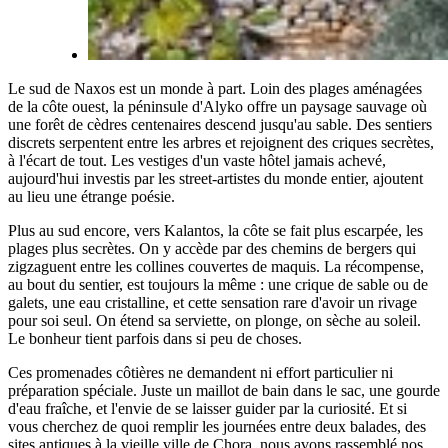
Le sud de Naxos est un monde à part. Loin des plages aménagées
de la côte ouest, la péninsule d'Alyko offre un paysage sauvage où
une forêt de cèdres centenaires descend jusqu'au sable. Des sentiers
discrets serpentent entre les arbres et rejoignent des criques secrètes,
à l'écart de tout. Les vestiges d'un vaste hôtel jamais achevé,
aujourd'hui investis par les street-artistes du monde entier, ajoutent
au lieu une étrange poésie.
Plus au sud encore, vers Kalantos, la côte se fait plus escarpée, les
plages plus secrètes. On y accède par des chemins de bergers qui
zigzaguent entre les collines couvertes de maquis. La récompense,
au bout du sentier, est toujours la même : une crique de sable ou de
galets, une eau cristalline, et cette sensation rare d'avoir un rivage
pour soi seul. On étend sa serviette, on plonge, on sèche au soleil.
Le bonheur tient parfois dans si peu de choses.
Ces promenades côtières ne demandent ni effort particulier ni
préparation spéciale. Juste un maillot de bain dans le sac, une gourde
d'eau fraîche, et l'envie de se laisser guider par la curiosité. Et si
vous cherchez de quoi remplir les journées entre deux balades, des
sites antiques à la vieille ville de Chora, nous avons rassemblé nos