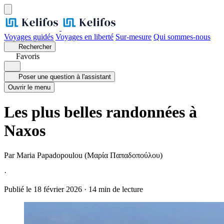
Voyages guidés
Voyages en liberté
Sur-mesure
Qui sommes-nous
Rechercher
Favoris
Poser une question à l'assistant
Ouvrir le menu
Les plus belles randonnées à
Naxos
Par
Maria Papadopoulou (Μαρία Παπαδοπούλου)
·
Publié le 18 février 2026
·
14 min de lecture